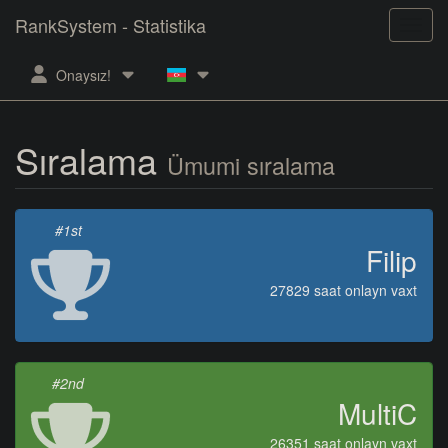
RankSystem - Statistika
Onaysız!
Sıralama
Ümumi sıralama
#1st
Filip
27829 saat onlayn vaxt
#2nd
MultiC
26351 saat onlayn vaxt