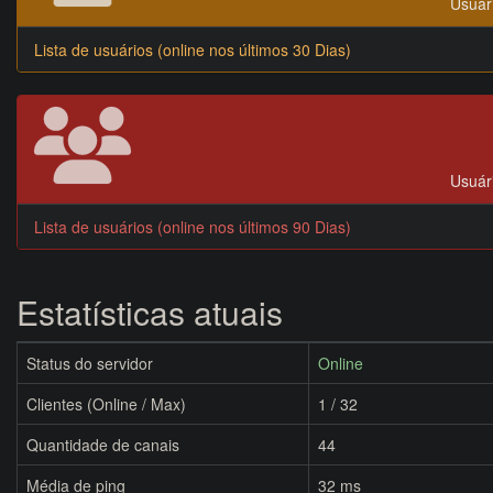
Usuári
Lista de usuários (online nos últimos 30 Dias)
Usuári
Lista de usuários (online nos últimos 90 Dias)
Estatísticas atuais
Status do servidor
Online
Clientes (Online / Max)
1 / 32
Quantidade de canais
44
Média de ping
32 ms