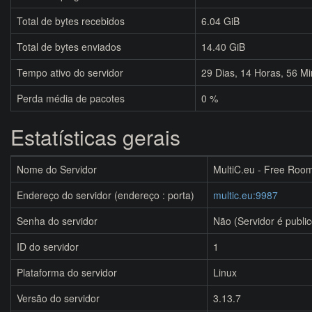
Total de bytes recebidos
6.04 GiB
Total de bytes enviados
14.40 GiB
Tempo ativo do servidor
29
Dias,
14
Horas,
56
Mi
Perda média de pacotes
0 %
Estatísticas gerais
Nome do Servidor
MultiC.eu - Free Room
Endereço do servidor (endereço : porta)
multic.eu:9987
Senha do servidor
Não (Servidor é public
ID do servidor
1
Plataforma do servidor
Linux
Versão do servidor
3.13.7