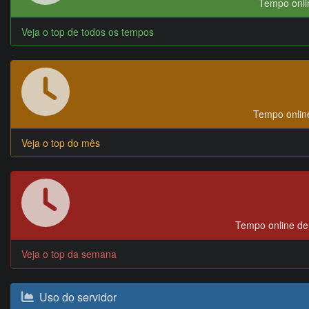
Tempo onlin
Veja o top de todos os tempos
Tempo online
Veja o top do mês
Tempo online de
Veja o top da semana
Uso do servidor